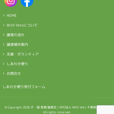
HOME
With Vetsについて
譲渡の流れ
譲渡場所案内
支援・ボランティア
しあわせ便り
お問合せ
> しあわせ便り受付フォーム
© Copyright 2026 犬・猫 里親 譲渡会｜NPO法人 With Vets 千葉県鎌ケ谷市.
All rights reserved.