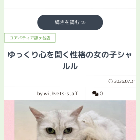
続きを読む ≫
ユアペティア鎌ヶ谷店
ゆっくり心を開く性格の女の子シャ
ルル
2026.07.31
by withvets-staff
0