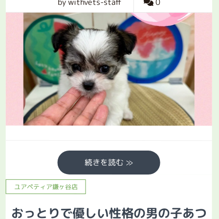
by withvets-staff
0
続きを読む ≫
ユアペティア鎌ヶ谷店
おっとりで優しい性格の男の子あつ