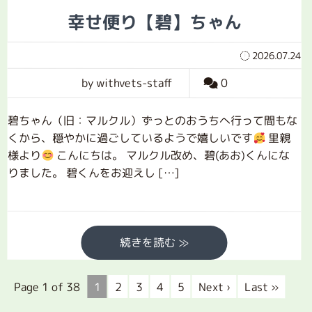
幸せ便り【碧】ちゃん
2026.07.24
by withvets-staff
0
碧ちゃん（旧：マルクル）ずっとのおうちへ行って間もな
くから、穏やかに過ごしているようで嬉しいです
里親
様より
こんにちは。 マルクル改め、碧(あお)くんにな
りました。 碧くんをお迎えし […]
続きを読む ≫
Page 1 of 38
1
2
3
4
5
Next ›
Last »