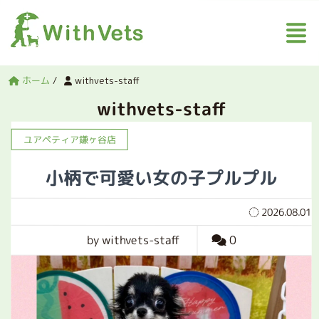
ホーム
/
withvets-staff
withvets-staff
ユアペティア鎌ヶ谷店
小柄で可愛い女の子プルプル
2026.08.01
by withvets-staff
0