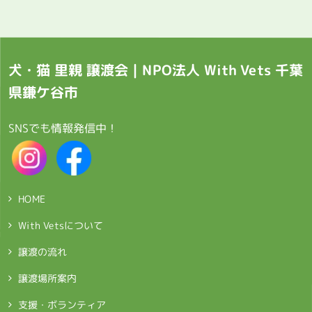
犬・猫 里親 譲渡会｜NPO法人 With Vets 千葉
県鎌ケ谷市
SNSでも情報発信中！
HOME
With Vetsについて
譲渡の流れ
譲渡場所案内
支援・ボランティア