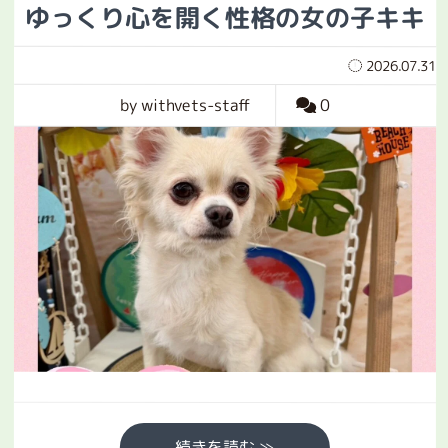
ゆっくり心を開く性格の女の子キキ
2026.07.31
by withvets-staff
0
続きを読む ≫