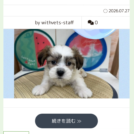
2026.07.27
by withvets-staff
0
続きを読む ≫