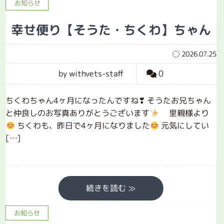
お知らせ
幸せ便り【そうた・ちくわ】ちゃん
2026.07.25
by withvets-staff
0
ちくわちゃん4ヶ月になったんですね❣ そうたお兄ちゃん
と仲良しのお写真ありがとうございます
里親様より
ちくわも、昨日で4ヶ月になりました
元気にしてい
[…]
続きを読む ≫
お知らせ