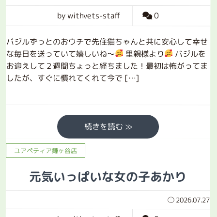
by withvets-staff
0
バジルずっとのおウチで先住猫ちゃんと共に安心して幸せ
な毎日を送っていて嬉しいね〜
里親様より
バジルを
お迎えして２週間ちょっと経ちました！最初は怖がってま
したが、すぐに慣れてくれて今で […]
続きを読む ≫
ユアペティア鎌ヶ谷店
元気いっぱいな女の子あかり
2026.07.27