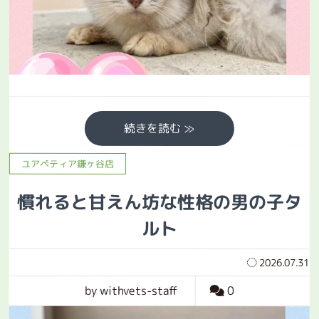
続きを読む ≫
ユアペティア鎌ヶ谷店
慣れると甘えん坊な性格の男の子タ
ルト
2026.07.31
by withvets-staff
0