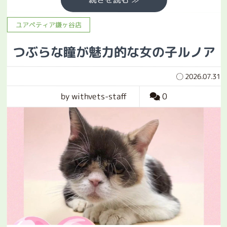
ユアペティア鎌ヶ谷店
つぶらな瞳が魅力的な女の子ルノア
2026.07.31
by withvets-staff
0