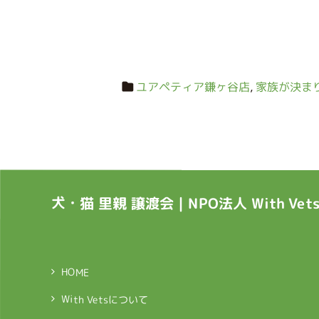
ユアペティア鎌ヶ谷店
,
家族が決ま
犬・猫 里親 譲渡会｜NPO法人 With Ve
HOME
With Vetsについて