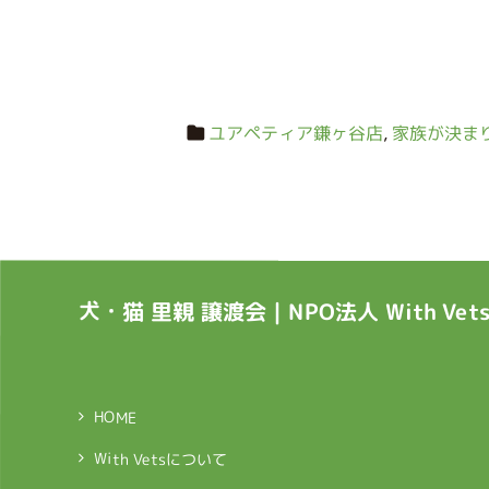
ユアペティア鎌ヶ谷店
,
家族が決ま
犬・猫 里親 譲渡会｜NPO法人 With Ve
HOME
With Vetsについて