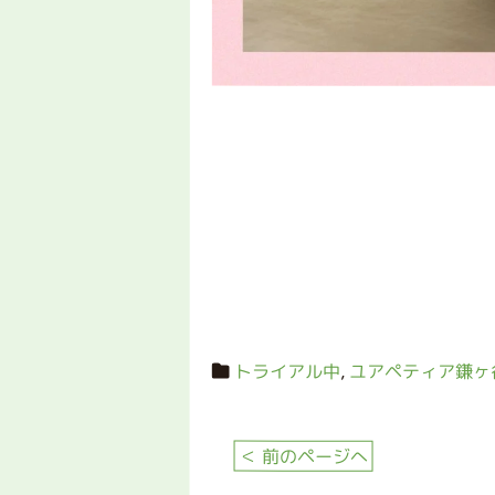
トライアル中
,
ユアペティア鎌ヶ
＜ 前のページへ