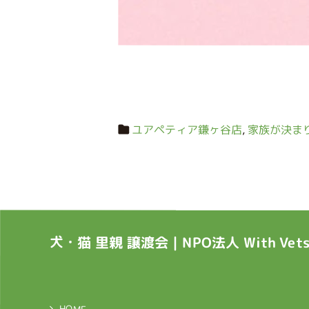
ユアペティア鎌ヶ谷店
,
家族が決ま
犬・猫 里親 譲渡会｜NPO法人 With Ve
HOME