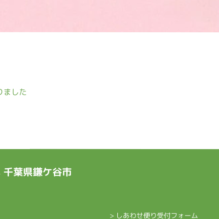
りました
ts 千葉県鎌ケ谷市
> しあわせ便り受付フォーム